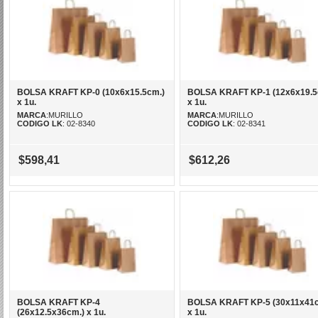
BOLSA KRAFT KP-0 (10x6x15.5cm.)
BOLSA KRAFT KP-1 (12x6x19.5
x 1u.
x 1u.
MARCA
:MURILLO
MARCA
:MURILLO
CODIGO LK
: 02-8340
CODIGO LK
: 02-8341
$598,41
$612,26
BOLSA KRAFT KP-4
BOLSA KRAFT KP-5 (30x11x41c
(26x12.5x36cm.) x 1u.
x 1u.