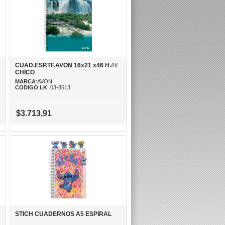
CUAD.ESP.TF.AVON 16x21 x46 H.##
CHICO
MARCA
:AVON
CODIGO LK
: 03-8513
$3.713,91
STICH CUADERNOS A5 ESPIRAL