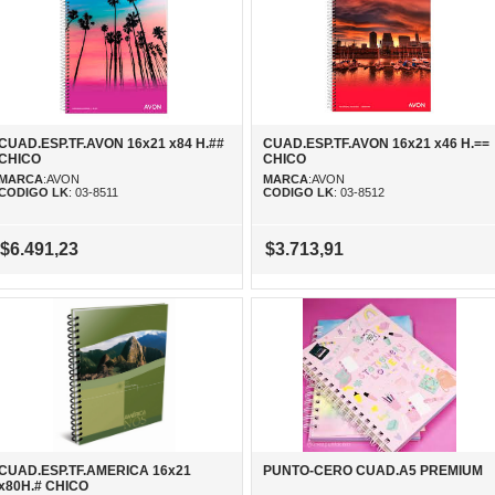
CUAD.ESP.TF.AVON 16x21 x84 H.##
CUAD.ESP.TF.AVON 16x21 x46 H.==
CHICO
CHICO
MARCA
:AVON
MARCA
:AVON
CODIGO LK
: 03-8511
CODIGO LK
: 03-8512
$6.491,23
$3.713,91
CUAD.ESP.TF.AMERICA 16x21
PUNTO-CERO CUAD.A5 PREMIUM
x80H.# CHICO