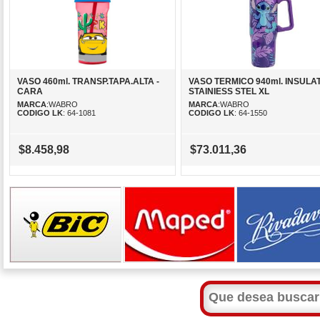
VASO 460ml. TRANSP.TAPA.ALTA -
VASO TERMICO 940ml. INSULA
CARA
STAINIESS STEL XL
MARCA
:WABRO
MARCA
:WABRO
CODIGO LK
: 64-1081
CODIGO LK
: 64-1550
$8.458,98
$73.011,36